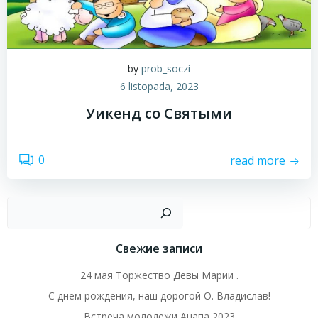
by
prob_soczi
6 listopada, 2023
Уикенд со Святыми
0
read more
Szuk
Свежие записи
24 мая Торжество Девы Марии .
С днем рождения, наш дорогой О. Владислав!
Встреча молодежи Анапа 2023